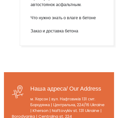
автостоянок асфальтным.
Что нужно знать о влаге в бетоне
Заказ и доставка бетона
Наша адреса/ Our Address
м. Херсон | вул. Нафтовиків 131
смт.
Бородянка | Центральна, 224/16
Ukraine
| Kherson | Naftovykiv st. 131
Ukraine |
Borodyanka | Centralna st. 224