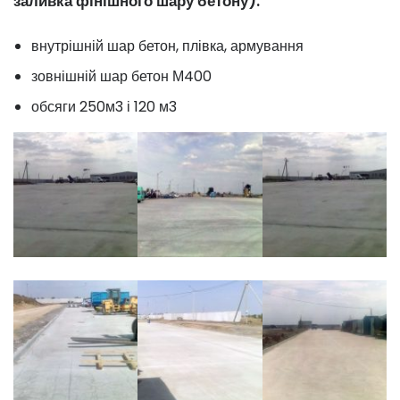
заливка фінішного шару бетону).
внутрішній шар бетон, плівка, армування
зовнішній шар бетон М400
обсяги 250м3 і 120 м3