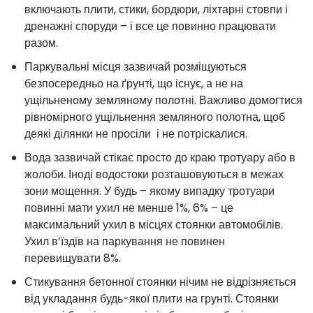
включають плити, стики, бордюри, ліхтарні стовпи і
дренажні споруди – і все це повинно працювати
разом.
Паркувальні місця зазвичай розміщуються
безпосередньо на ґрунті, що існує, а не на
ущільненому земляному полотні. Важливо домогтися
рівномірного ущільнення земляного полотна, щоб
деякі ділянки не просіли і не потріскалися.
Вода зазвичай стікає просто до краю тротуару або в
жолоби. Іноді водостоки розташовуються в межах
зони мощення. У будь – якому випадку тротуари
повинні мати ухил не менше 1%, 6% – це
максимальний ухил в місцях стоянки автомобілів.
Ухил в’їздів на паркування не повинен
перевищувати 8%.
Стикування бетонної стоянки нічим не відрізняється
від укладання будь-якої плити на грунті. Стоянки