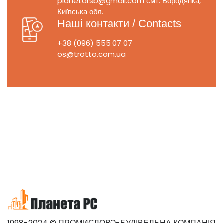
planetarsb@gmail.com
смт. Бородянка,
Київська обл.
Наші контакти / Contacts
+38 (096) 555 07 07
os@trotto.com.ua
1998-2024 © ПРОМИСЛОВО-БУДІВЕЛЬНА КОМПАНІЯ