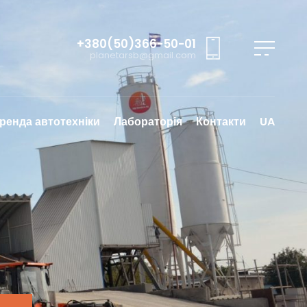
+380(50)366-50-01
planetarsb@gmail.com
ренда автотехніки
Лабораторія
Контакти
UA