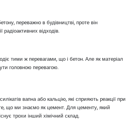
тону, переважно в будівництві, проте він
ї радіоактивних відходів.
діє тими ж перевагами, що і бетон. Але як матеріал
 бути головною перевагою.
илікатів вапна або кальцію, які сприяють реакції при
е, що ми знаємо як цемент. Для цементу, який
 існує трохи інший хімічний склад.