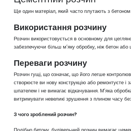
Ще один матеріал, який часто плутають з бетоном 
Використання розчину
Розчин використовується в основному для цегляно
забезпечуючи більш м’яку обробку, ніж бетон або 
Переваги розчину
Розчин гущі, що означає, що його легше контролюва
створюєте ви нову конструкцію або ремонтуєте і 
шпателем і не вимагає відкачування. М’яка обробк
витримувати невеликі зрушення з плином часу без 
З чого зроблений розчин?
Подібно бетону, будівельний розчин вимагає цемент