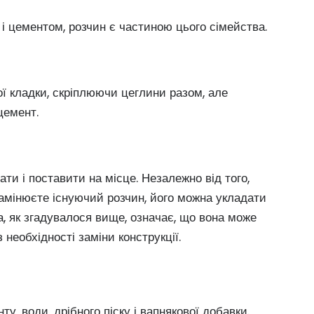
і цементом, розчин є частиною цього сімейства.
ї кладки, скріплюючи цеглини разом, але
цемент.
ти і поставити на місце. Незалежно від того,
замінюєте існуючий розчин, його можна укладати
а, як згадувалося вище, означає, що вона може
необхідності заміни конструкції.
у, води, дрібного піску і вапнякової добавки.