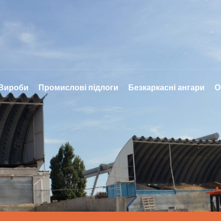
 Вироби
Промислові підлоги
Безкаркасні ангари
О