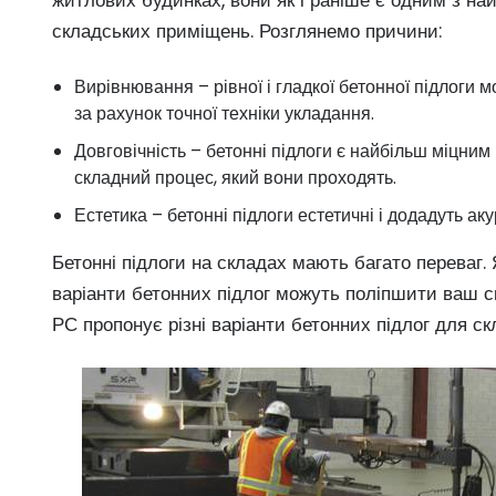
житлових будинках, вони як і раніше є одним з на
складських приміщень. Розглянемо причини:
Вирівнювання – рівної і гладкої бетонної підлоги
за рахунок точної техніки укладання.
Довговічність – бетонні підлоги є найбільш міцним
складний процес, який вони проходять.
Естетика – бетонні підлоги естетичні і додадуть а
Бетонні підлоги на складах мають багато переваг. 
варіанти бетонних підлог можуть поліпшити ваш ск
РС пропонує різні варіанти бетонних підлог для с