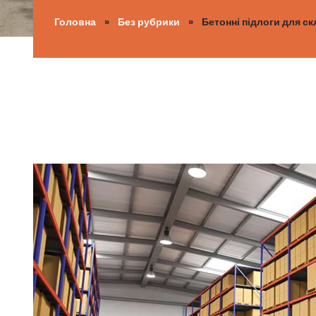
Головна
»
Без рубрики
» Бетонні підлоги для ск