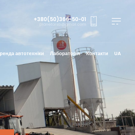
+380(50)366-50-01
planetarsb@gmail.com
ренда автотехніки
Лабораторія
Контакти
UA