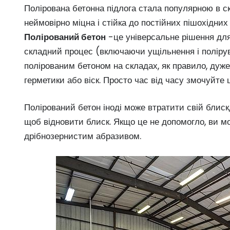
Полірована бетонна підлога стала популярною в ск
неймовірно міцна і стійка до постійних пішохідних
Полірований бетон
-це універсальне рішення для
складний процес (включаючи ущільнення і полірув
полірованим бетоном на складах, як правило, дуже
герметики або віск. Просто час від часу змочуйт
Полірований бетон іноді може втратити свій блиск
щоб відновити блиск. Якщо це не допомогло, ви мо
дрібнозернистим абразивом.