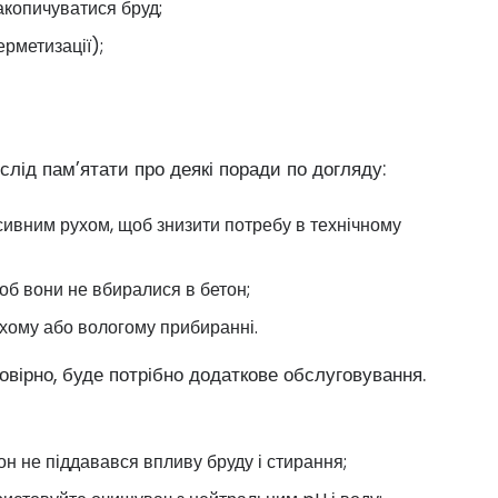
 накопичуватися бруд;
ерметизації);
слід пам’ятати про деякі поради по догляду:
нсивним рухом, щоб знизити потребу в технічному
об вони не вбиралися в бетон;
ухому або вологому прибиранні.
вірно, буде потрібно додаткове обслуговування.
н не піддавався впливу бруду і стирання;