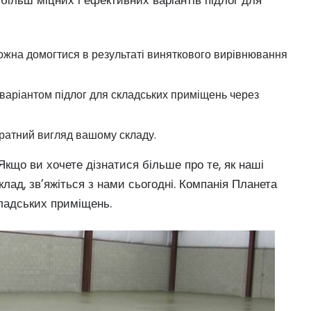
йбільш міцних і ефективних варіантів підлог для
 можна домогтися в результаті виняткового вирівнювання
 варіантом підлог для складських приміщень через
куратний вигляд вашому складу.
Якщо ви хочете дізнатися більше про те, як наші
лад, зв’яжіться з нами сьогодні. Компанія Планета
кладських приміщень.