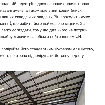
ладській індустрії з двох основних причин: вона
 навантажень, а також має винятковий блиск.
 ваших складських завдань. Він проходить дуже
ання), що робить його неймовірно міцним. За
 легко доглядати, тому що для нього не потрібні
е швабру миючим засобом з нейтральним pH.
, поліруйте його стандартним буфером для бетону,
жете повторно відполірувати бетонну підлогу