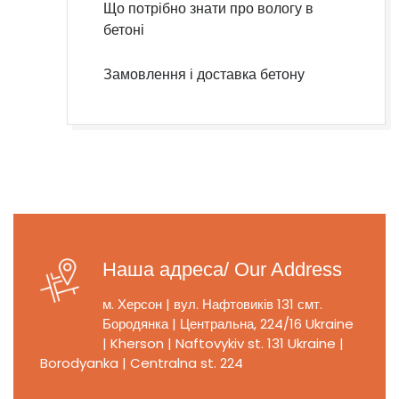
Що потрібно знати про вологу в
бетоні
Замовлення і доставка бетону
Наша адреса/ Our Address
м. Херсон | вул. Нафтовиків 131
смт.
Бородянка | Центральна, 224/16
Ukraine
| Kherson | Naftovykiv st. 131
Ukraine |
Borodyanka | Centralna st. 224