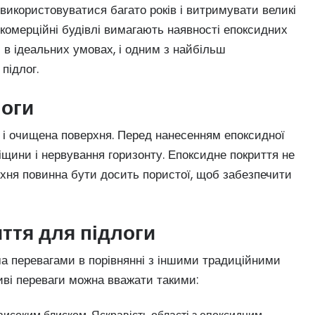
 використовуватися багато років і витримувати великі
 комерційні будівлі вимагають наявності епоксидних
и в ідеальних умовах, і одним з найбільш
підлог.
логи
а і очищена поверхня. Перед нанесенням епоксидної
іщини і нервування горизонту. Епоксидне покриття не
рхня повинна бути досить пористої, щоб забезпечити
ття для підлоги
ма перевагами в порівнянні з іншими традиційними
иві переваги можна вважати такими: