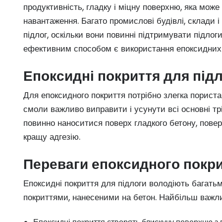
продуктивність, гладку і міцну поверхню, яка може
навантаження. Багато промислові будівлі, склади і
підлог, оскільки вони повинні підтримувати підлог
ефективним способом є використання епоксидних 
Епоксидні покриття для під
Для епоксидного покриття потрібно злегка порист
смоли важливо виправити і усунути всі основні тр
повинно наноситися поверх гладкого бетону, пове
кращу адгезію.
Переваги епоксидного покри
Епоксидні покриття для підлоги володіють багать
покриттями, нанесеними на бетон. Найбільш важл