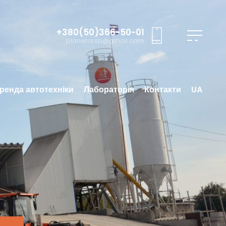
+380(50)366-50-01
planetarsb@gmail.com
ренда автотехніки
Лабораторія
Контакти
UA