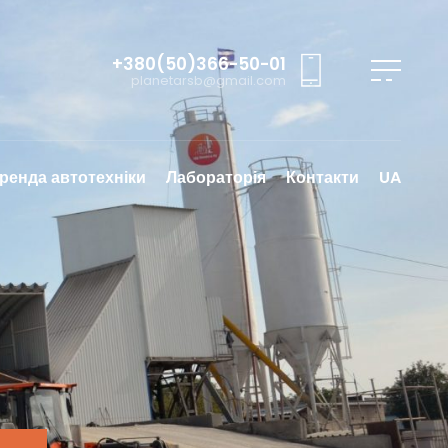
+380(50)366-50-01
planetarsb@gmail.com
ренда автотехніки
Лабораторія
Контакти
UA