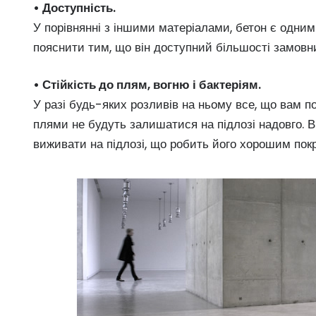
• Доступність.
У порівнянні з іншими матеріалами, бетон є одни
пояснити тим, що він доступний більшості замовни
• Стійкість до плям, вогню і бактеріям.
У разі будь-яких розливів на ньому все, що вам п
плями не будуть залишатися на підлозі надовго. Ві
виживати на підлозі, що робить його хорошим покр