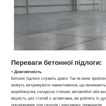
Переваги бетонної підлоги:
• Довговічність
Бетонні підлоги служать довго. Так як вони зроблен
можуть витримувати навантаження, що виникають і
виробництва, складські стелажі, автомобілі або ви
міцність цих статей є аспектами, які роблять їх д
поширеними для складів і вантажних терміналів.