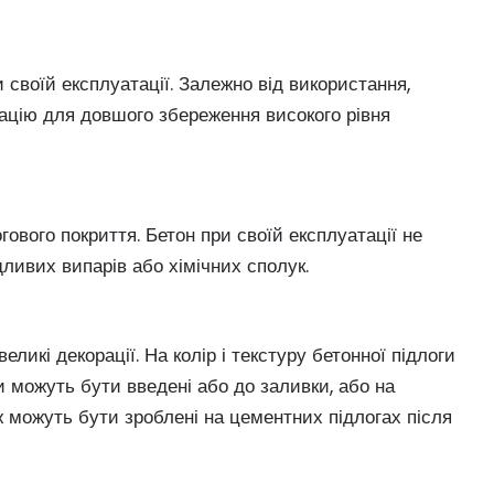
 своїй експлуатації. Залежно від використання,
ацію для довшого збереження високого рівня
ового покриття. Бетон при своїй експлуатації не
ивих випарів або хімічних сполук.
ликі декорації. На колір і текстуру бетонної підлоги
 можуть бути введені або до заливки, або на
ож можуть бути зроблені на цементних підлогах після