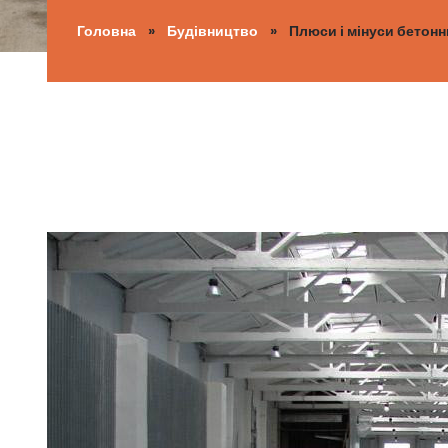
Головна
»
Будівництво
» Плюси і мінуси бетонни