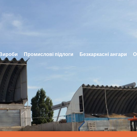
 Вироби
Промислові підлоги
Безкаркасні ангари
О